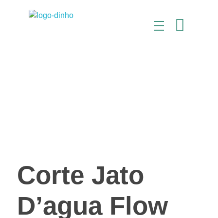
kanon Representações
Soluções em Máquinas, Insumos e Consumíveis
Corte Jato
D’agua Flow