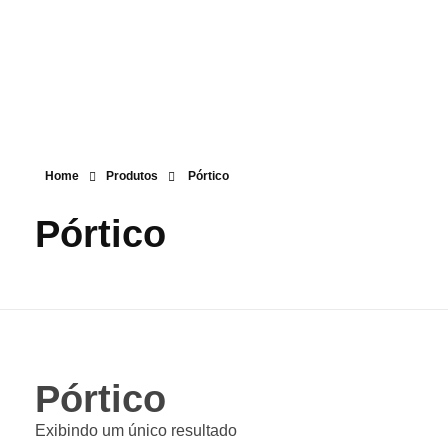
kanon Representações
Soluções em Máquinas, Insumos e Consumíveis
Home
Produtos
Pórtico
Pórtico
Pórtico
Exibindo um único resultado