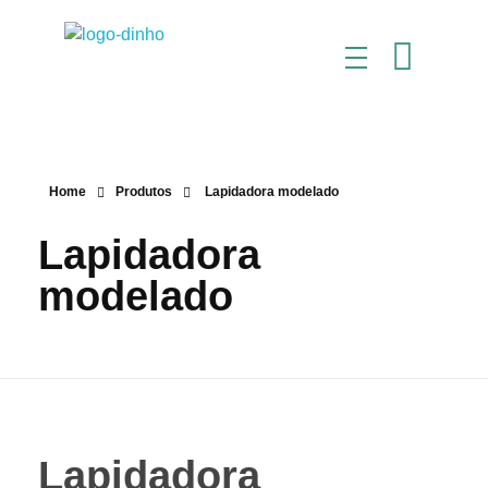
kanon Representações
Soluções em Máquinas, Insumos e Consumíveis
Home
Produtos
Lapidadora modelado
Lapidadora
modelado
Lapidadora